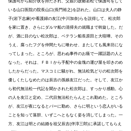
保護司から紹介状を持たされ、父親の故郷若松で保護司をして
いる山口医院の院長山口(長門裕之)を訪れた。山口は夫人の静
子(岩下志麻)や看護婦の友江(中川加奈)らを説得して、松次郎
を家に置き、さらにダルマ船の清掃夫の就職まで斡旋した。だ
が、酒に目のない松次郎は、ベテラン船長原田と大喧嘩。その
うえ、腐ったフグを仲間たちに喰わせ、またしても風来坊にな
ってしまった。ところが、思わぬ事件のお蔭で一躍話題の人と
なった。それは、ＦＢＩから手配中の金塊の運び屋を叩きのめ
したからだった。マスコミに騒がれ、無法松気どりの松次郎を
優しくたしなめたのは辰吉の孫娘友江だった。そして、友江か
ら初代無法松一代記を聞かされた松次郎は、すっかり感動。心
の人を友江と定め、二代目無法松たらんとこれ勤めた。ところ
が、友江が夜になるとバーに勤め、さらに明という恋人がいる
ことを知って落胆、いずこへともなく姿を消してしまった。一
方、友江は明との結婚を祖父辰吉(伴淳三郎)に承諾してもらえ