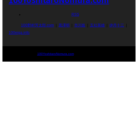
RSS
100野村芳太郎.com
黒澤明
市川崑
五社英雄
伊丹十三
100eiga.info
©
100YoshitaroNomura.com
. All Rights Reserved.