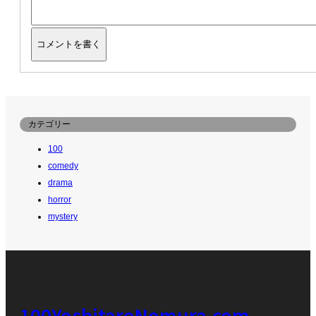
カテゴリー
100
comedy
drama
horror
mystery
100YoshitaroNomura.com