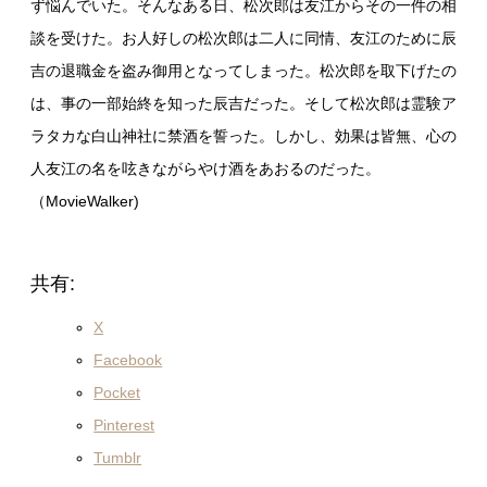
ず悩んでいた。そんなある日、松次郎は友江からその一件の相
談を受けた。お人好しの松次郎は二人に同情、友江のために辰
吉の退職金を盗み御用となってしまった。松次郎を取下げたの
は、事の一部始終を知った辰吉だった。そして松次郎は霊験ア
ラタカな白山神社に禁酒を誓った。しかし、効果は皆無、心の
人友江の名を呟きながらやけ酒をあおるのだった。
（MovieWalker)
共有:
X
Facebook
Pocket
Pinterest
Tumblr