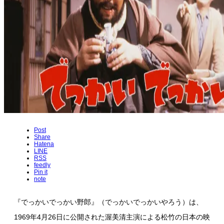
Post
Share
Hatena
LINE
RSS
feedly
Pin it
note
『でっかいでっかい野郎』（でっかいでっかいやろう）は、
1969年4月26日に公開された渥美清主演による松竹の日本の映